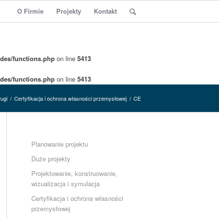
O Firmie
Projekty
Kontakt
des/functions.php
on line
5413
des/functions.php
on line
5413
ugi
/
Certyfikacja i ochrona własności przemysłowej
/
CE
Planowanie projektu
Duże projekty
Projektowanie, konstruowanie,
wizualizacja i symulacja
Certyfikacja i ochrona własności
przemysłowej