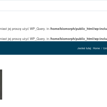
amiast jej proszę użyć WP_Query. in
/home/biomorph/public_html/wp-inclu
amiast jej proszę użyć WP_Query. in
/home/biomorph/public_html/wp-inclu
Jesteś tutaj:
Home
/
Usł