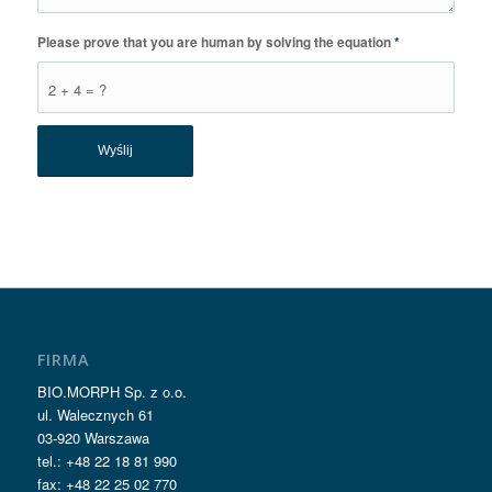
Please prove that you are human by solving the equation
*
2 + 4 = ?
FIRMA
BIO.MORPH Sp. z o.o.
ul. Walecznych 61
03-920 Warszawa
tel.: +48 22 18 81 990
fax: +48 22 25 02 770