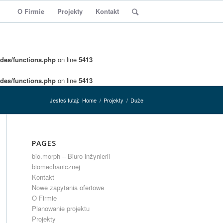
O Firmie
Projekty
Kontakt
des/functions.php
on line
5413
des/functions.php
on line
5413
Jesteś tutaj:
Home
/
Projekty
/
Duże
PAGES
bio.morph – Biuro inżynierii
biomechanicznej
Kontakt
Nowe zapytania ofertowe
O Firmie
Planowanie projektu
Projekty