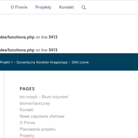
O Firmie
Projekty
Kontakt
des/functions.php
on line
5413
des/functions.php
on line
5413
Projekt 1 – Dynamiczny Korektor Kręgosłupa
/
DKK czerw
PAGES
bio.morph – Biuro inżynierii
biomechanicznej
Kontakt
Nowe zapytania ofertowe
O Firmie
Planowanie projektu
Projekty