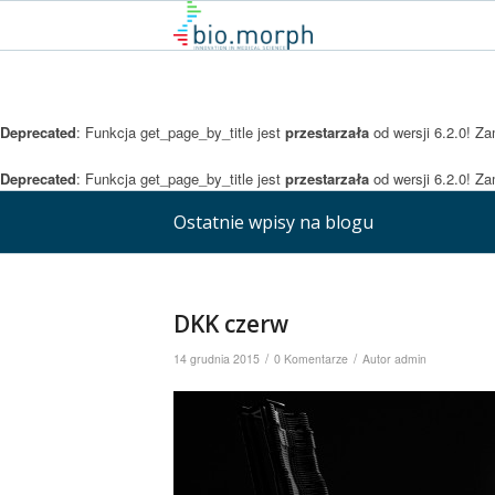
Deprecated
: Funkcja get_page_by_title jest
przestarzała
od wersji 6.2.0! Z
Deprecated
: Funkcja get_page_by_title jest
przestarzała
od wersji 6.2.0! Z
Ostatnie wpisy na blogu
DKK czerw
/
/
14 grudnia 2015
0 Komentarze
Autor
admin