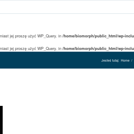
amiast jej proszę użyć WP_Query. in
/home/biomorph/public_html/wp-inclu
amiast jej proszę użyć WP_Query. in
/home/biomorph/public_html/wp-inclu
Jesteś tutaj:
Home
/