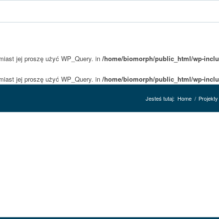
amiast jej proszę użyć WP_Query. in
/home/biomorph/public_html/wp-inclu
amiast jej proszę użyć WP_Query. in
/home/biomorph/public_html/wp-inclu
Jesteś tutaj:
Home
/
Projekty