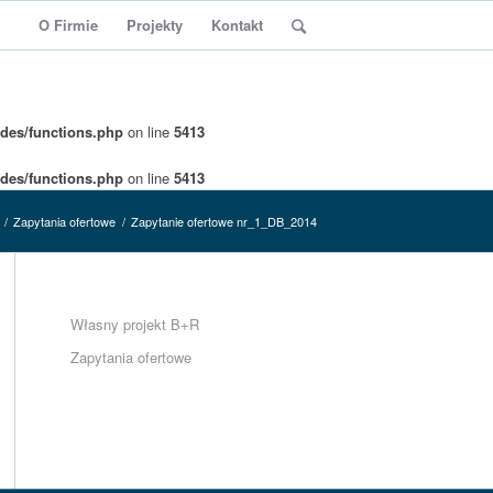
O Firmie
Projekty
Kontakt
des/functions.php
on line
5413
des/functions.php
on line
5413
/
Zapytania ofertowe
/
Zapytanie ofertowe nr_1_DB_2014
Własny projekt B+R
Zapytania ofertowe