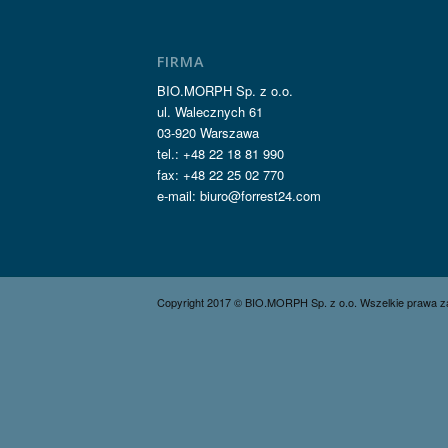
FIRMA
BIO.MORPH Sp. z o.o.
ul. Walecznych 61
03-920 Warszawa
tel.: +48 22 18 81 990
fax: +48 22 25 02 770
e-mail: biuro@forrest24.com
Copyright 2017 © BIO.MORPH Sp. z o.o. Wszelkie prawa z