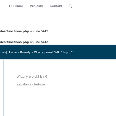
O Firmie
Projekty
Kontakt
des/functions.php
on line
5413
des/functions.php
on line
5413
 tutaj:
Home
/
Projekty
/
Własny projekt B+R
/
Logo_EU
Własny projekt B+R
Zapytania ofertowe